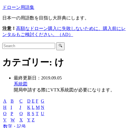
ドローン用語集
日本一の用語数を目指し大辞典にします。
注意！
高額なドローン購入に失敗しないために、購入前にレ
ンタルもご検討ください。（AD）
🔍
カテゴリー:
け
最終更新日：
2019.09.05
系統図
開局申請する際にVTX系統図が必要になります。
A
B
C
D
E
F
G
H
I
J
K
L
M
N
O
P
Q
R
S
T
U
V
W
X
Y
Z
数字・記号