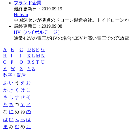
ブランド
企業
最終更新日：
2019.09.19
Hubsan
中国深センが拠点のドローン製造会社。トイドローンか
最終更新日：
2019.09.08
HV（ハイボルテージ）
通常4.2Vの電圧がHVの場合4.35Vと高い電圧での充放
A
B
C
D
E
F
G
H
I
J
K
L
M
N
O
P
Q
R
S
T
U
V
W
X
Y
Z
数字・記号
あ
い
う
え
お
か
き
く
け
こ
さ
し
す
せ
そ
た
ち
つ
て
と
な
に
ぬ
ね
の
は
ひ
ふ
へ
ほ
ま
み
む
め
も