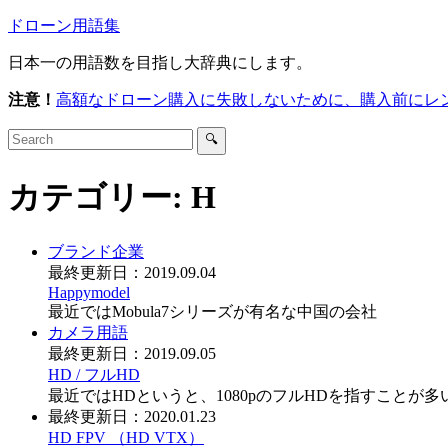
ドローン用語集
日本一の用語数を目指し大辞典にします。
注意！
高額なドローン購入に失敗しないために、購入前にレ
🔍
カテゴリー:
H
ブランド
企業
最終更新日：
2019.09.04
Happymodel
最近ではMobula7シリーズが有名な中国の会社
カメラ用語
最終更新日：
2019.09.05
HD / フルHD
最近ではHDというと、1080pのフルHDを指すことが多
最終更新日：
2020.01.23
HD FPV （HD VTX）