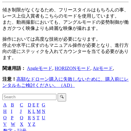
傾き制限がなくなるため、フリースタイルはもちろんの事、
レース上位入賞者もこちらのモードを使用しています。
また、動画撮影においても、アングルモードの姿勢制御が働
きガクつく映像よりも綺麗な映像が撮れます。
操作においては高度な技術が必要になります。
停止や水平に戻すのもマニュアル操作が必要となり、進行方
向の逆にステッィクを入れてカウンターを当てる必要があり
ます。
関連用語：
Angleモード
,
HORIZONモード
,
Airモード
,
注意！
高額なドローン購入に失敗しないために、購入前にレ
ンタルもご検討ください。（AD）
🔍
A
B
C
D
E
F
G
H
I
J
K
L
M
N
O
P
Q
R
S
T
U
V
W
X
Y
Z
数字・記号