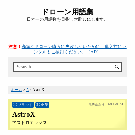
ドローン用語集
日本一の用語数を目指し大辞典にします。
注意！
高額なドローン購入に失敗しないために、購入前にレ
ンタルもご検討ください。（AD）
🔍
ホーム
»
A
»
AstroX
ブランド
企業
最終更新日：
2019.09.04
AstroX
アストロエックス