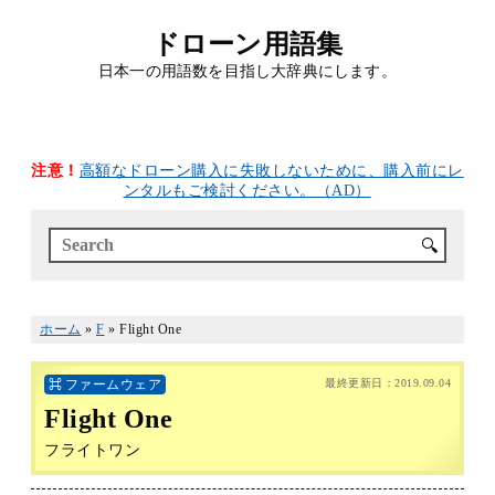
ドローン用語集
日本一の用語数を目指し大辞典にします。
注意！
高額なドローン購入に失敗しないために、購入前にレ
ンタルもご検討ください。（AD）
🔍
ホーム
»
F
»
Flight One
ファームウェア
最終更新日：
2019.09.04
Flight One
フライトワン