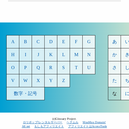
A
B
C
D
E
F
G
あ
H
I
J
K
L
M
N
か
O
P
Q
R
S
T
U
さ
V
W
X
Y
Z
た
数字・記号
な
(c)Glossary Project.
ロリポップ!レンタルサーバー
ヘテムル
MuuMuu Domain!
A8.net
もしもアフィリエイト
アフィリエイトはAccessTrade